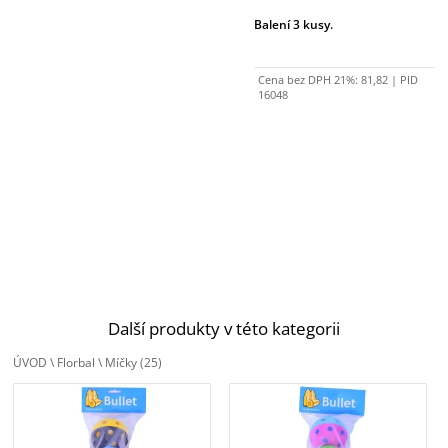
Balení 3 kusy.
Cena bez DPH 21%:
81,82
| PID
16048
Další produkty v této kategorii
ÚVOD
\
Florbal
\
Míčky
(25)
TEMPISH míček dvoubarevný 4-
TEMPISH míček dvoubarevný 4-
pack Yellow
pack Pink