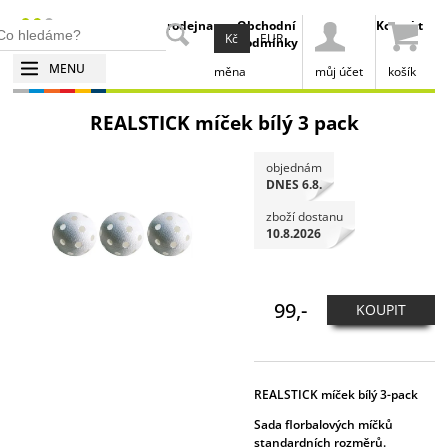
Klubová
Prodejna
Obchodní
Kontakt
Kč
EUR
spolupráce
podmínky
MENU
měna
můj účet
košík
REALSTICK míček bílý 3 pack
objednám
DNES 6.8.
zboží dostanu
10.8.2026
99,-
KOUPIT
REALSTICK míček bílý 3-pack
Sada florbalových míčků
standardních rozměrů.