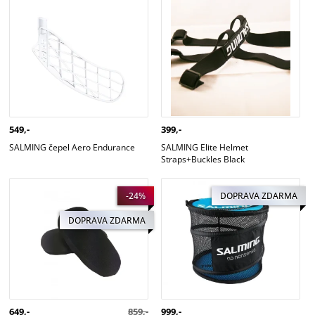
SALMING čepel Aero Endurance
SALMING Elite Helmet
Straps+Buckles Black
549,-
399,-
SALMING čepel Aero Endurance
SALMING Elite Helmet
Straps+Buckles Black
SALMING náhradní výplň Spare
SALMING vak/barel na míčky
-24%
DOPRAVA ZDARMA
Cushion ProTech Knee
Cyan/Black
DOPRAVA ZDARMA
649,-
859,-
999,-