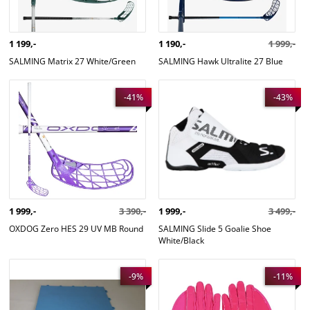
1 199,-
1 190,-
1 999,-
SALMING Matrix 27 White/Green
SALMING Hawk Ultralite 27 Blue
OXDOG Zero HES 29 UV MB Round
SALMING Slide 5 Goalie Shoe
-41%
-43%
White/Black
1 999,-
3 390,-
1 999,-
3 499,-
OXDOG Zero HES 29 UV MB Round
SALMING Slide 5 Goalie Shoe
White/Black
STILMAT tréninková plocha vnitřní
BLIND SAVE rukavice BATGrip
-9%
-11%
modrá 1m2
Gloves PINK