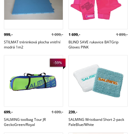
999,-
1 099,-
1 699,-
1 899,-
STILMAT tréninková plocha vnitřní
BLIND SAVE rukavice BATGrip
modrá 1m2
Gloves PINK
SALMING toolbag Tour JR
SALMING Wristband Short 2-pack
-59%
GeckoGreen/Royal
PaleBlue/White
699,-
1 699,-
239,-
SALMING toolbag Tour JR
SALMING Wristband Short 2-pack
GeckoGreen/Royal
PaleBlue/White