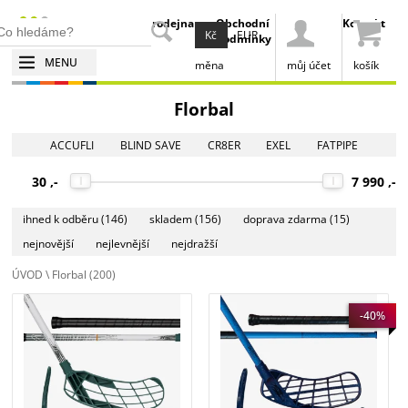
Klubová
Prodejna
Obchodní
Kontakt
Kč
EUR
spolupráce
podmínky
MENU
měna
můj účet
košík
Florbal
ACCUFLI
BLIND SAVE
CR8ER
EXEL
FATPIPE
FREEZ
JADBERG
MASTER
MPS
OXDOG
POUKAR
30 ,-
7 990 ,-
REALSTICK
REPUBLIC
SALMING
STILMAT
SULOV
TEMPISH
TRIX
UNIHOC
WINNWELL
X3M
ZONE
ihned k odběru
(146)
skladem
(156)
doprava zdarma
(15)
nejnovější
nejlevnější
nejdražší
ÚVOD
\ Florbal
(200)
SALMING Matrix 27 White/Green
SALMING Hawk Ultralite 27 Blue
-40%